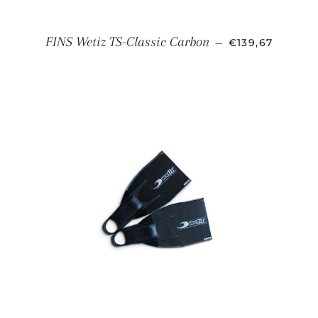
PRECIO HABIT
FINS Wetiz TS-Classic Carbon
—
€139,67