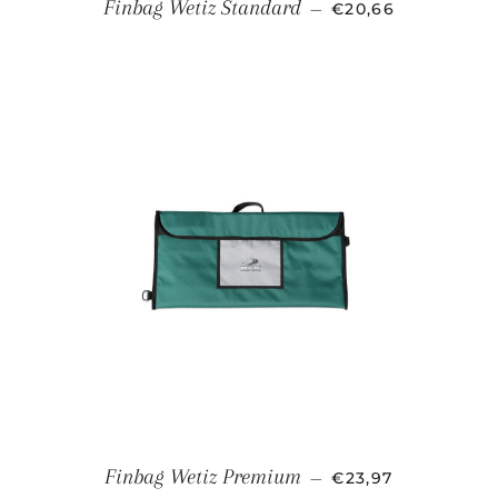
PRECIO HABITUA
Finbag Wetiz Standard
—
€20,66
PRECIO HABITUA
Finbag Wetiz Premium
—
€23,97