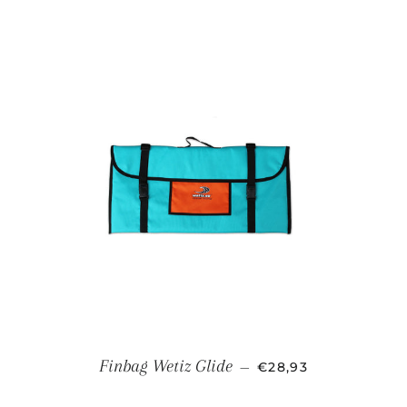
PRECIO HABITUAL
Finbag Wetiz Glide
—
€28,93