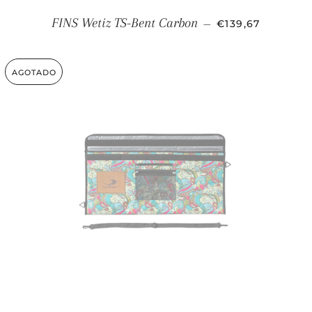
PRECIO HABITU
FINS Wetiz TS-Bent Carbon
—
€139,67
AGOTADO