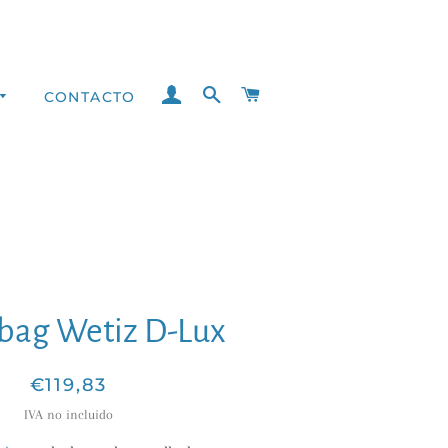
INGRESAR
BUSCAR
CARRITO
CONTACTO
bag Wetiz D-Lux
Precio
Precio
€119,83
habitual
de
IVA no incluido
venta