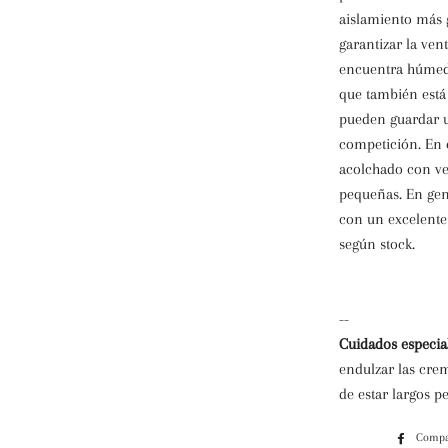
aislamiento más 
garantizar la ven
encuentra húmeda
que también está 
pueden guardar u
competición. En e
acolchado con vel
pequeñas. En gen
con un excelente
según stock.
--
Cuidados especial
endulzar las crem
de estar largos pe
Compa