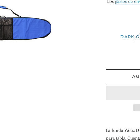
Los
gastos de en
DARK G
AG
La funda Wetiz D
para tabla. Cuen