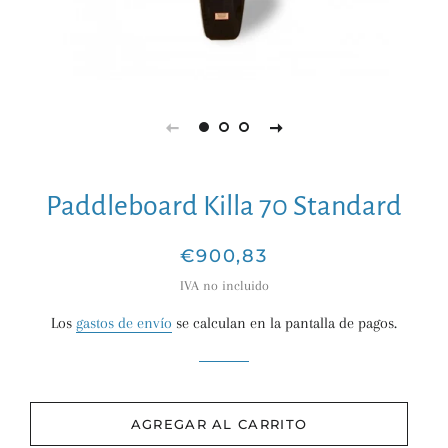
Paddleboard Killa 70 Standard
Precio
Precio
€900,83
habitual
de
IVA no incluido
venta
Los
gastos de envío
se calculan en la pantalla de pagos.
AGREGAR AL CARRITO