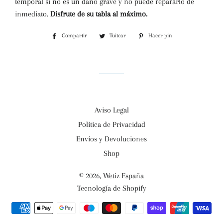
temporal si no es un daño grave y no puede repararlo de
inmediato.
Disfrute de su tabla al máximo.
Compartir
Compartir
Tuitear
Tuitear
Hacer pin
Pinear
en
en
en
Facebook
Twitter
Pinterest
Aviso Legal
Política de Privacidad
Envíos y Devoluciones
Shop
© 2026,
Wetiz España
Tecnología de Shopify
Métodos
de