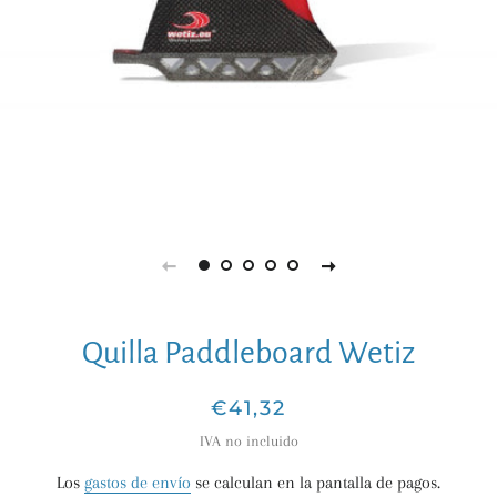
Quilla Paddleboard Wetiz
Precio
Precio
€41,32
habitual
de
IVA no incluido
venta
Los
gastos de envío
se calculan en la pantalla de pagos.