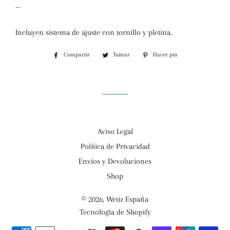
--
Incluyen sistema de ajuste con tornillo y pletina.
Compartir
Compartir
Tuitear
Tuitear
Hacer pin
Pinear
en
en
en
Facebook
Twitter
Pinterest
Aviso Legal
Política de Privacidad
Envíos y Devoluciones
Shop
© 2026,
Wetiz España
Tecnología de Shopify